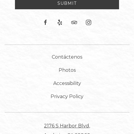
SUBMIT
facebook
yelp
tripadvisor
instagram
Contáctenos
Photos
Accessibility
Privacy Policy
2176 S Harbor Blvd,