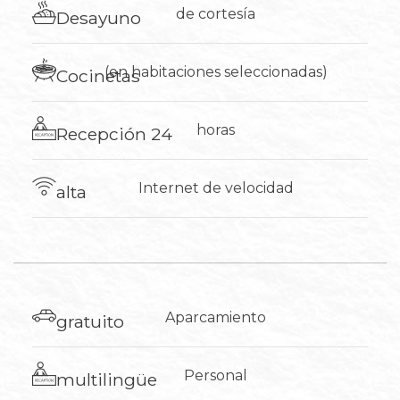
de cortesía
​Desayuno
(en habitaciones seleccionadas)
Cocinetas
horas
Recepción 24
Internet de
velocidad
alta
Aparcamiento
gratuito
​Personal
multilingüe