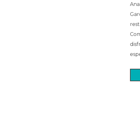
Ana
Gar
rest
Com
disf
espe