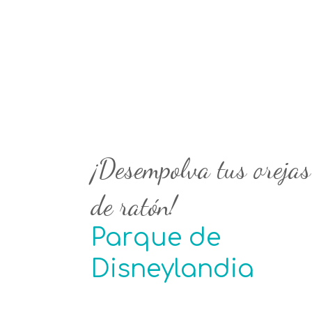
¡Desempolva tus orejas
de ratón!
Parque de
Disneylandia