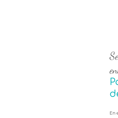
Se
en
P
d
En e