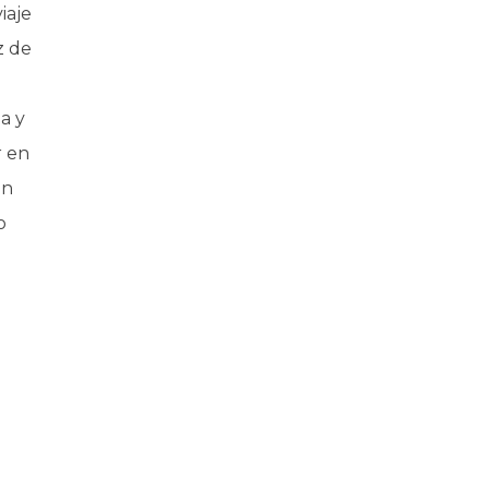
iaje
z de
a y
r en
ón
o