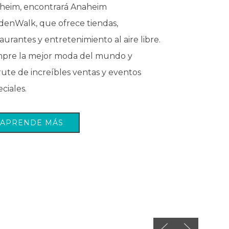
heim, encontrará Anaheim
denWalk, que ofrece tiendas,
aurantes y entretenimiento al aire libre.
pre la mejor moda del mundo y
rute de increíbles ventas y eventos
ciales.
APRENDE MÁS
Previous slide
Next slide