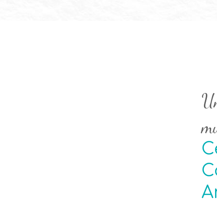
Un
m
C
C
A