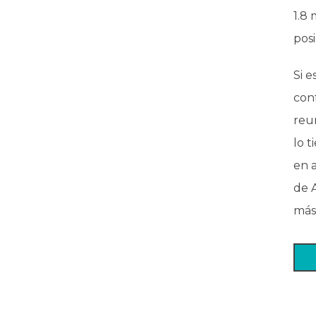
1.8
posi
Si e
con
reu
lo t
en 
de 
más