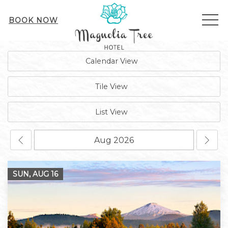
ME
BOOK NOW
Calendar View
Tile View
List View
SUN, AUG
16